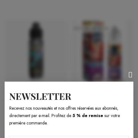
RUPTURE DE STOCK
NEWSLETTER
Pacaya 50ml — Amazone
Lyon, Mon Ptit Bouchon - 50ml
19,90 €
21,90 €
Recevez nos nouveautés et nos offres réservées aux abonnés,
directement par e-mail. Profitez de
5 % de remise
sur votre
première commande.
RUPTURE DE STOCK