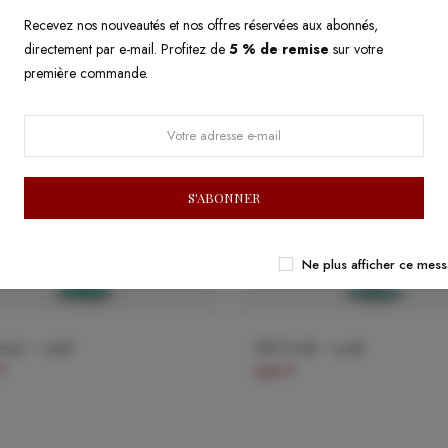
Recevez nos nouveautés et nos offres réservées aux abonnés,
directement par e-mail. Profitez de
5 % de remise
sur votre
première commande.
Burdigala
17,70 €
S'ABONNER
Captain Cookie
Ne plus afficher ce mes
5,90 €
ence - 10ml
Thé Peche - 10ml
N°11 The Hammer
€
5,90 €
10ml
5,90 €