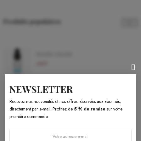
Produits populaires
Menthe Glaciale
5,90 €
NEWSLETTER
Early Haven
5,90 €
Recevez nos nouveautés et nos offres réservées aux abonnés,
directement par e-mail. Profitez de
5 % de remise
sur votre
première commande.
Fraise Gariguette
5,90 €