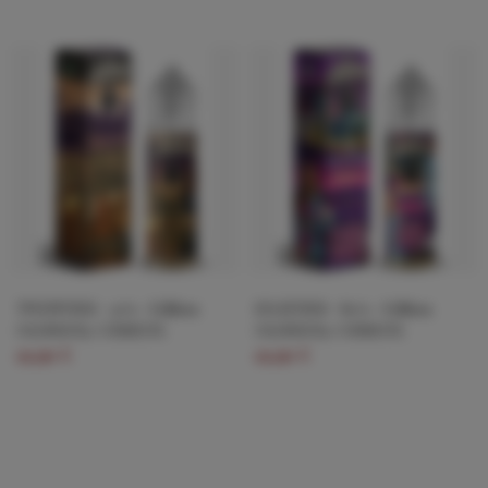
TWENTIES - 20's - Edition
EIGHTIES - 80's - Edition
OLDIES By CURIEUX
OLDIES By CURIEUX
19,90 €
19,90 €