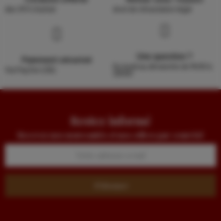
dès 39 € d'achat
droit de rétractation légal
Une question ?
Paiement sécurisé
Du lundi au dimanche de 9h30 à
Via PayZen (CB)
20h00
Restez informé
Recevez nos nouveautés et nos offres par courriel
S’abonner