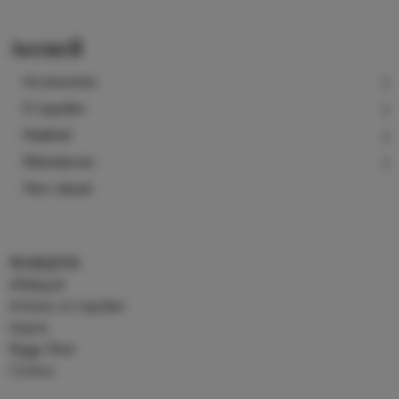
Accueil
Accessoires
E-Liquides
Matériel
Résistances
Non classé
MARQUES
Alfaliquid
Arômes et Liquides
Aspire
Biggy Bear
Curieux