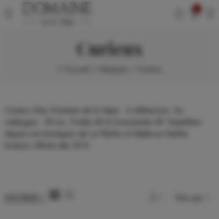
0
Curieux
Accueil
Marques
Curieux
Curieux chez Domaine de la Vape : 2 références. Au
catalogue : 50 mL, Fruités All et Gourmands All. Expédition
depuis nos boutiques de La Flèche et Sablé-sur-Sarthe,
livraison offerte dès 39 €.
2
Trier par
FILTRER