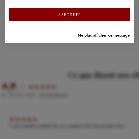
S'ABONNER
Ne plus afficher ce message
Ce que disent nos cl
4,8
/ 5
★
★
★
★
★
sur 189 avis clients ·
voir tous les avis
★
★
★
★
★
C est 6 étoiles tj satisfait de vos conseils et de votre écoute merci