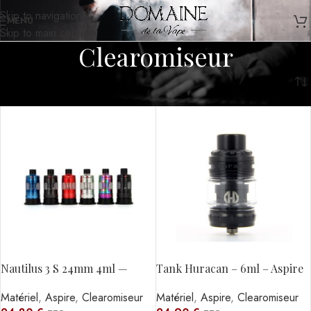
Skip to navigation
MENU
Skip to main content
Clearomiseur
Accueil
/
Matériel
/
Clearomiseur
Nautilus 3 S 24mm 4ml —
Tank Huracan – 6ml – Aspire
Aspire
Matériel
,
Aspire
,
Clearomiseur
Matériel
,
Aspire
,
Clearomiseur