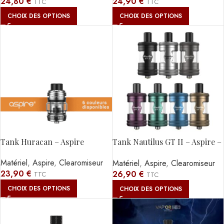
24,90
€
24,80
€
TTC
TTC
CHOIX DES OPTIONS
CHOIX DES OPTIONS
Tank Huracan – Aspire
Tank Nautilus GT II – Aspire –
Précommande
Matériel
,
Aspire
,
Clearomiseur
Matériel
,
Aspire
,
Clearomiseur
23,90
€
26,90
€
TTC
TTC
CHOIX DES OPTIONS
CHOIX DES OPTIONS