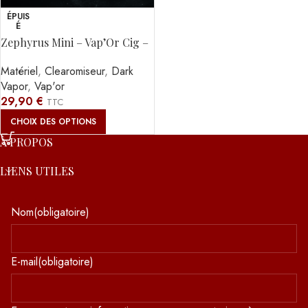
ÉPUIS
É
Zephyrus Mini – Vap’Or Cig –
6ml
Matériel
,
Clearomiseur
,
Dark
Vapor
,
Vap'or
29,90
€
TTC
CHOIX DES OPTIONS
À PROPOS
LIENS UTILES
Nom
(obligatoire)
E-mail
(obligatoire)