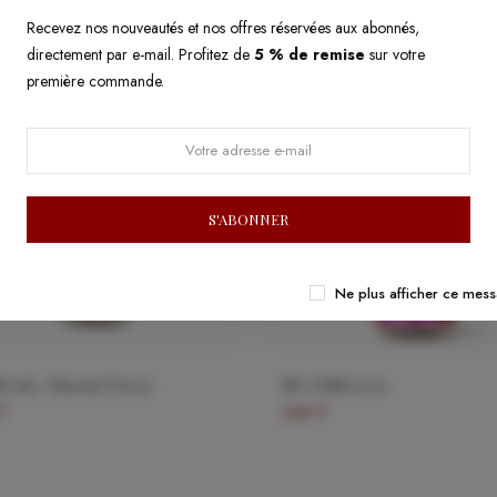
Recevez nos nouveautés et nos offres réservées aux abonnés,
directement par e-mail. Profitez de
5 % de remise
sur votre
Captain Cookie
première commande.
5,90 €
N°11 The Hammer
S'ABONNER
10ml
5,90 €
Ne plus afficher ce mes
Fresh - Flavour Power
BB-GUM 50/50
€
5,90 €