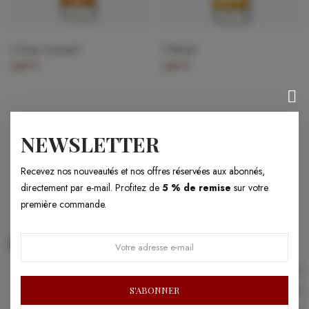
Crème Caramel
T Blond
5,90 €
5,90 €
NEWSLETTER
1
2
3
6
Suivant »
…
Recevez nos nouveautés et nos offres réservées aux abonnés,
directement par e-mail. Profitez de
5 % de remise
sur votre
première commande.
Accueil
Accessoires
E-Liquides
S'ABONNER