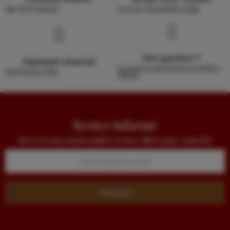
dès 39 € d'achat
droit de rétractation légal
Une question ?
Paiement sécurisé
Du lundi au dimanche de 9h30 à
Via PayZen (CB)
20h00
Restez informé
Recevez nos nouveautés et nos offres par courriel
S’abonner