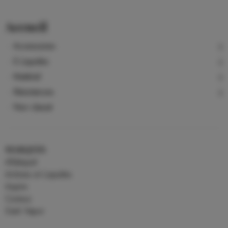
Accueil
Accessoires
E-Liquides
Matériel
Résistances
Non classé
MARQUES
Alfaliquid
Arômes et Liquides
Aspire
Curieux
Dark Vapor