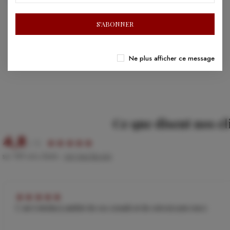
S'ABONNER
Ne plus afficher ce message
Ce que disent nos cl
4,8
/ 5
★
★
★
★
★
sur 189 avis clients ·
voir tous les avis
★
★
★
★
★
C est 6 étoiles tj satisfait de vos conseils et de votre écoute merci