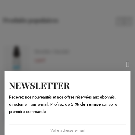
Produits populaires
Menthe Glaciale
5,90 €
NEWSLETTER
Fraise Gariguette
5,90 €
Recevez nos nouveautés et nos offres réservées aux abonnés,
directement par e-mail. Profitez de
5 % de remise
sur votre
première commande.
Burdigala
17,70 €