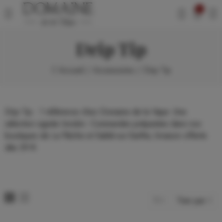
0
Drip Tip
Accueil
Accessoires
Drip Tip
Drip Tip : 1 référence chez Domaine de la Vape. Une
sélection signée Innokin. Commandes préparées dans nos
boutiques de La Flèche et Sablé-sur-Sarthe, livraison offerte
dès 39 €.
1
Trier par