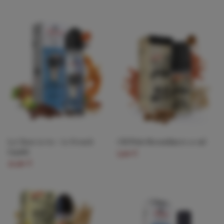
La Chose 50/50 - Le French
Old Nuts Moonshiners 10 ml
Liquide
5,90 €
21,90 €