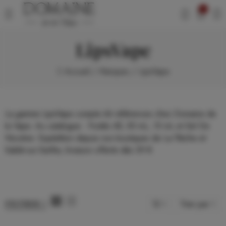
0
LipsVape
Accueil
Marques
LipsVape
La gamme LipsVape compte 66 références chez Domaine de
la Vape. Au catalogue : Fruités All, 50 mL, 10 mL et Sel De
Nicotine. Expédition depuis nos boutiques de La Flèche et
Sablé-sur-Sarthe, livraison offerte dès 39 €.
12
Trier par
FILTRER