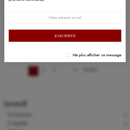
Torstein 100 ml — Artefact
Avant Première 10ml -
Moonshiners
19,90 €
5,90 €
S'ABONNER
Ne plus afficher ce message
1
2
3
6
Suivant »
…
Accueil
Accessoires
E-Liquides