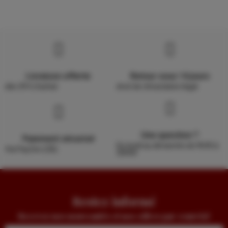
Livraison offerte
Retour sous 14 jours
dès 39 € d'achat
droit de rétractation légal
Une question ?
Paiement sécurisé
Du lundi au dimanche de 9h30 à
Via PayZen (CB)
20h00
Restez informé
Recevez nos nouveautés et nos offres par courriel