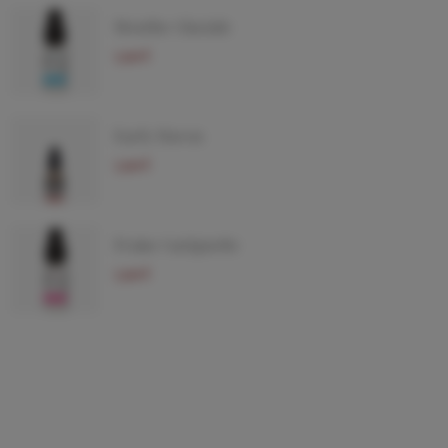
Menthe Glaciale
5,90 €
Early Haven
5,90 €
Fraise Gariguette
5,90 €