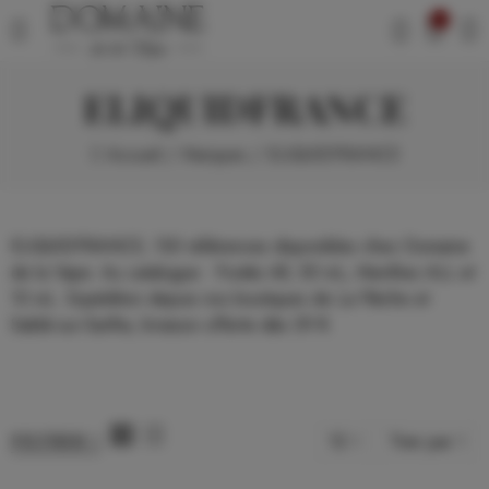
0
ELIQUIDFRANCE
Accueil
Marques
ELIQUIDFRANCE
ELIQUIDFRANCE, 130 références disponibles chez Domaine
de la Vape. Au catalogue : Fruités All, 50 mL, Menthes ALL et
10 mL. Expédition depuis nos boutiques de La Flèche et
Sablé-sur-Sarthe, livraison offerte dès 39 €.
12
Trier par
FILTRER