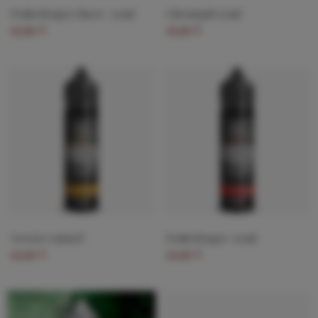
Fruits Rouges Glacés - 50ml
Citronnade 50ml
19,90 €
19,90 €
Green's Custard
Fruits Rouges -50ml
19,90 €
19,90 €