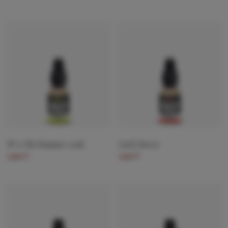
N°11 The Hammer 10ml
Early Haven
5,90 €
5,90 €