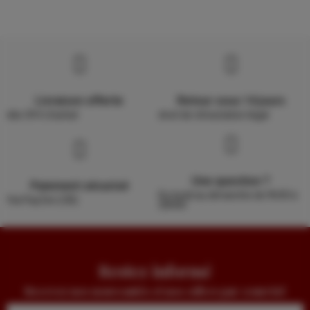
Livraison offerte
Retour sous 14 jours
dès 39 € d'achat
droit de rétractation légal
Une question ?
Paiement sécurisé
Du lundi au dimanche de 9h30 à
Via PayZen (CB)
20h00
Restez informé
Recevez nos nouveautés et nos offres par courriel