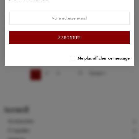
Thé Peche - 10ml
Philadephia 10ml
5,90 €
5,90 €
S'ABONNER
Ne plus afficher ce message
1
2
3
11
Suivant »
…
Accueil
Accessoires
E-Liquides