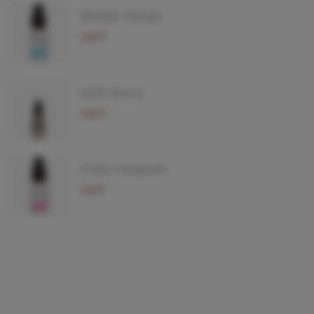
Menthe Glaciale
5,90 €
Early Haven
5,90 €
Fraise Gariguette
5,90 €