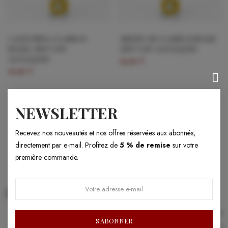
CALIFORNIA CLASSICS
AMERICAN CLASSICS SHAKE
SHAKE AND VAPE
AND VAPE ALFALIQUID
ALFALIQUID
19,90 €
19,90 €
NEWSLETTER
Recevez nos nouveautés et nos offres réservées aux abonnés,
1
2
Suivant »
directement par e-mail. Profitez de
5 % de remise
sur votre
première commande.
Accueil
Accessoires
S'ABONNER
E-Liquides