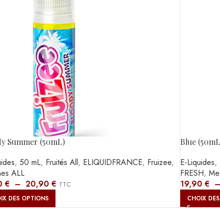
dy Summer (50mL)
Blue (50mL
uides
,
50 mL
,
Fruités All
,
ELIQUIDFRANCE
,
Fruizee
,
E-Liquides
,
hes ALL
FRESH
,
Me
0
€
–
20,90
€
19,90
€
TTC
IX DES OPTIONS
CHOIX DES