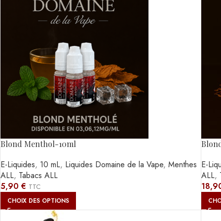
Blond Menthol-10ml
Blon
E-Liquides
,
10 mL
,
Liquides Domaine de la Vape
,
Menthes
E-Liq
ALL
,
Tabacs ALL
ALL
,
5,90
€
18,9
TTC
CHOIX DES OPTIONS
CHO