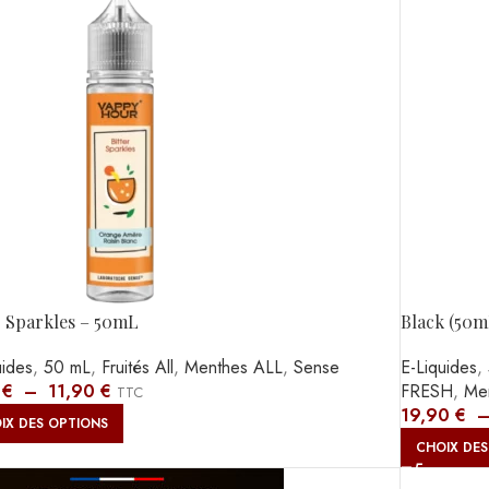
r Sparkles – 50mL
Black (50m
uides
,
50 mL
,
Fruités All
,
Menthes ALL
,
Sense
E-Liquides
,
0
€
–
11,90
€
FRESH
,
Me
TTC
19,90
€
IX DES OPTIONS
CHOIX DES