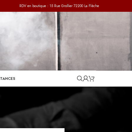
RDV en boutique : 15 Rue Grollier 72200 La Flèche
STANCES
24
36