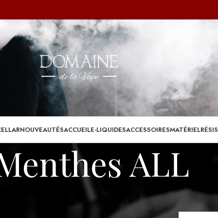
CELLAR
NOUVEAUTÉS
ACCUEIL
E-LIQUIDES
ACCESSOIRES
MATÉRIEL
RÉSI
Menthes ALL
Afficher
9