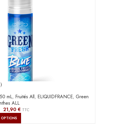
)
50 mL
,
Fruités All
,
ELIQUIDFRANCE
,
Green
nthes ALL
–
21,90
€
TTC
 OPTIONS