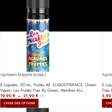
Agrumes frappés (50mL)
Agrum
E-Liquides
,
50 mL
,
Fruités All
,
ELIQUIDFRANCE
,
Green
E-Liq
Vapes
,
Les Fruités Frais By Green
,
Menthes ALL
Frais
19,90
€
–
21,90
€
5,9
TTC
CHOIX DES OPTIONS
CHO