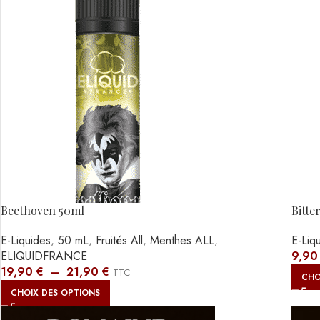
Beethoven 50ml
Bitte
E-Liquides
,
50 mL
,
Fruités All
,
Menthes ALL
,
E-Liq
ELIQUIDFRANCE
9,9
19,90
€
–
21,90
€
TTC
CHO
CHOIX DES OPTIONS