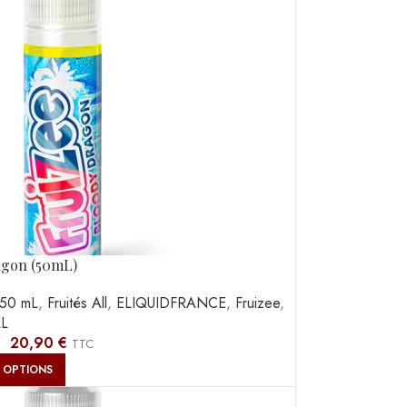
agon (50mL)
50 mL
,
Fruités All
,
ELIQUIDFRANCE
,
Fruizee
,
LL
–
20,90
€
TTC
 OPTIONS