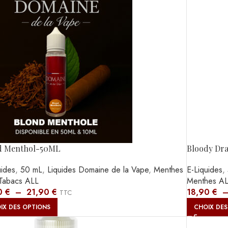
d Menthol-50ML
Bloody Dr
uides
,
50 mL
,
Liquides Domaine de la Vape
,
Menthes
E-Liquides
,
Tabacs ALL
Menthes A
0
€
–
21,90
€
18,90
€
TTC
IX DES OPTIONS
CHOIX DES