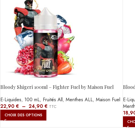
Bloody Shigeri 100ml – Fighter Fuel by Maison Fuel
Bloo
E-Liquides
,
100 mL
,
Fruités All
,
Menthes ALL
,
Maison Fuel
E-Liq
22,90
€
–
24,90
€
Ment
TTC
18,9
CHOIX DES OPTIONS
CHO