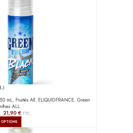
L)
50 mL
,
Fruités All
,
ELIQUIDFRANCE
,
Green
nthes ALL
–
21,90
€
TTC
 OPTIONS