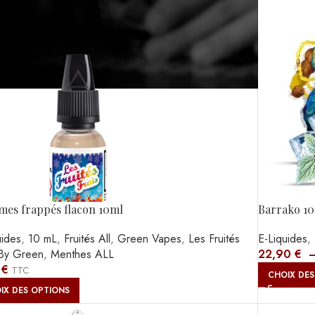
es frappés flacon 10ml
Barrako 10
uides
,
10 mL
,
Fruités All
,
Green Vapes
,
Les Fruités
E-Liquides
,
 By Green
,
Menthes ALL
22,90
€
0
€
TTC
CHOIX DES
IX DES OPTIONS