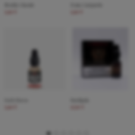
Menthe Glaciale
Fraise Gariguette
5,90 €
5,90 €
Early Haven
Burdigala
5,90 €
17,70 €