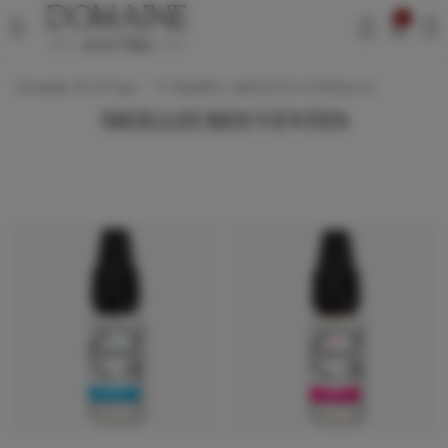
0
Domaine de la Vape — E-liquides, matériel et résistances
MEILLEURES VENTES