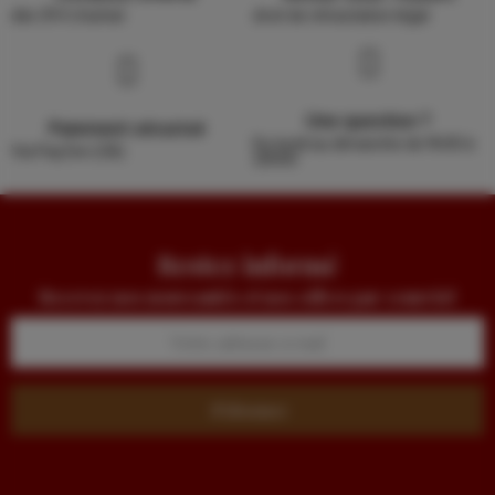
dès 39 € d'achat
droit de rétractation légal
Une question ?
Paiement sécurisé
Du lundi au dimanche de 9h30 à
Via PayZen (CB)
20h00
Restez informé
Recevez nos nouveautés et nos offres par courriel
S’abonner