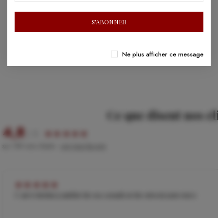
S'ABONNER
Ne plus afficher ce message
Ce que disent nos cl
4,8
/ 5
★
★
★
★
★
sur 189 avis clients ·
voir tous les avis
★
★
★
★
★
C est 6 étoiles tj satisfait de vos conseils et de votre écoute merci