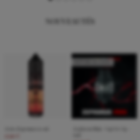
NOUVEAUTÉS
RUPTURE DE STOCK
Zeste d'agrumes 50 ml
Zephyrus Mini - Vap'Or Cig -
6ml
17,90 €