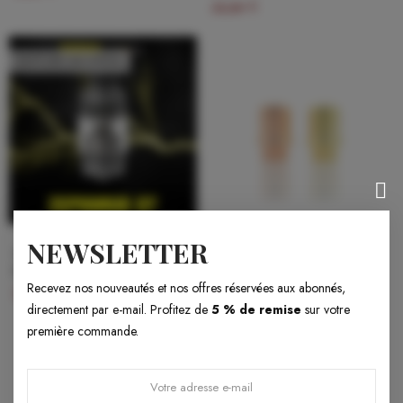
29,90 €
RUPTURE DE STOCK
NEWSLETTER
Zephyrus GT - Dark Vapor -
Zenith Pro Drip Tip
8ml
3,90 €
Recevez nos nouveautés et nos offres réservées aux abonnés,
32,90 €
directement par e-mail. Profitez de
5 % de remise
sur votre
première commande.
PLUS DE PRODUITS