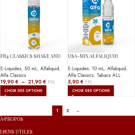
FR4 CLASSICS SHAKE AND
USA-MIX ALFALIQUID
VAPE ALFALIQUID
CLASSICS 10ML
E-Liquides
,
50 mL
,
Alfaliquid
,
E-Liquides
,
10 mL
,
Alfaliquid
,
Alfa Classics
Alfa Classics
,
Tabacs ALL
19,90
€
–
21,90
€
5,90
€
TTC
TTC
CHOIX DES OPTIONS
CHOIX DES OPTIONS
1
2
→
À PROPOS
LIENS UTILES