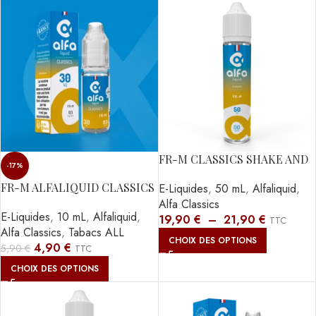
FR-M CLASSICS SHAKE AND
-17%
VAPE ALFALIQUID
FR-M ALFALIQUID CLASSICS
E-Liquides
,
50 mL
,
Alfaliquid
,
10ML
Alfa Classics
E-Liquides
,
10 mL
,
Alfaliquid
,
19,90
€
–
21,90
€
TTC
Alfa Classics
,
Tabacs ALL
CHOIX DES OPTIONS
4,90
€
5,90
€
TTC
CHOIX DES OPTIONS