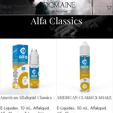
Skip to navigation
MENU
Skip to main content
Alfa Classics
Accueil
/
Alfaliquid
/
Alfa Classics
American Alfaliquid Classics –
AMERICAN CLASSICS SHAKE
10ml
AND VAPE ALFALIQUID
E-Liquides
,
10 mL
,
Alfaliquid
,
E-Liquides
,
50 mL
,
Alfaliquid
,