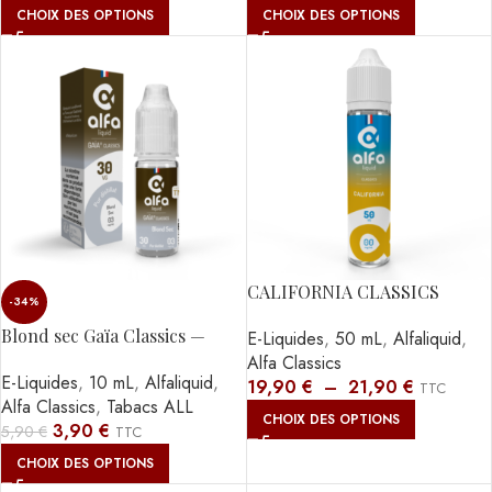
CHOIX DES OPTIONS
CHOIX DES OPTIONS
CALIFORNIA CLASSICS
-34%
SHAKE AND VAPE
Blond sec Gaïa Classics —
E-Liquides
,
50 mL
,
Alfaliquid
,
ALFALIQUID
10ML
Alfa Classics
E-Liquides
,
10 mL
,
Alfaliquid
,
19,90
€
–
21,90
€
TTC
Alfa Classics
,
Tabacs ALL
CHOIX DES OPTIONS
3,90
€
5,90
€
TTC
CHOIX DES OPTIONS