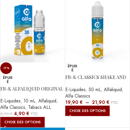
ÉPUIS
-17%
É
FR-K CLASSICS SHAKE AND
ÉPUIS
É
VAPE ALFALIQUID
FR-K ALFALIQUID ORIGINAL
E-Liquides
,
50 mL
,
Alfaliquid
,
Alfa Classics
E-Liquides
,
10 mL
,
Alfaliquid
,
19,90
€
–
21,90
€
TTC
Alfa Classics
,
Tabacs ALL
CHOIX DES OPTIONS
4,90
€
5,90
€
TTC
CHOIX DES OPTIONS