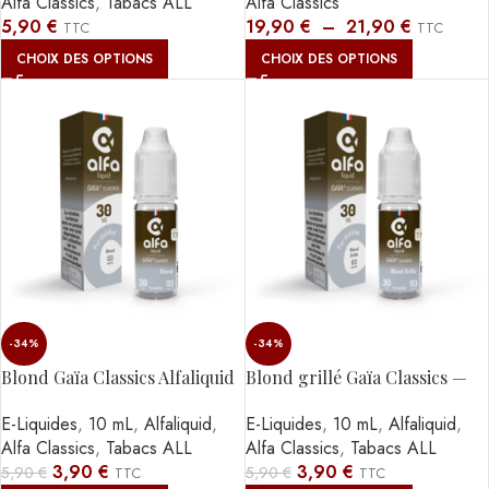
Alfa Classics
,
Tabacs ALL
Alfa Classics
5,90
€
19,90
€
–
21,90
€
TTC
TTC
CHOIX DES OPTIONS
CHOIX DES OPTIONS
-34%
-34%
Blond Gaïa Classics Alfaliquid
Blond grillé Gaïa Classics —
– 10ml
10ML
E-Liquides
,
10 mL
,
Alfaliquid
,
E-Liquides
,
10 mL
,
Alfaliquid
,
Alfa Classics
,
Tabacs ALL
Alfa Classics
,
Tabacs ALL
3,90
€
3,90
€
5,90
€
5,90
€
TTC
TTC