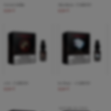
Green Goblin
Aberdeen - L’ABSOLV
17,70 €
17,70 €
1776 - L'ABSOLV
Ice Bear — L'ABSOLV
17,70 €
17,70 €
RUPTURE DE STOCK