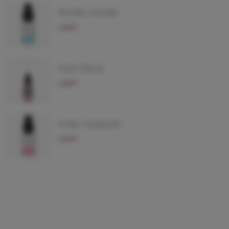
Menthe Glaciale
5,90 €
Early Haven
5,90 €
Fraise Gariguette
5,90 €