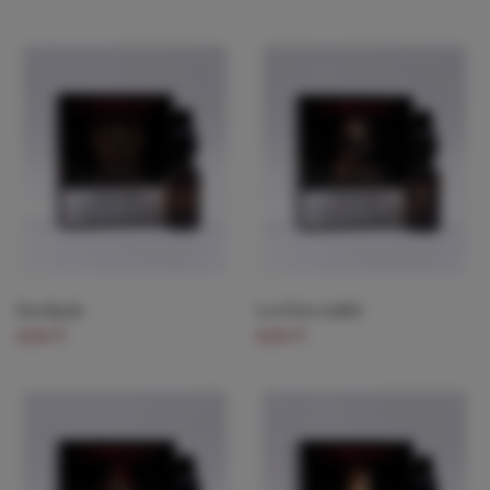
Burdigala
Lord Kavendish
17,70 €
17,70 €