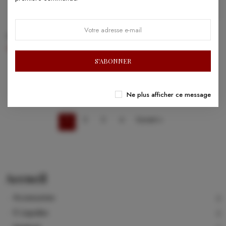
Strawbacco - Viktor
Lord Papa - Barrel of Absolv
2023
17,70 €
29,90 €
S'ABONNER
Ne plus afficher ce message
1
2
3
4
Suivant »
Accueil
Accessoires
E-Liquides