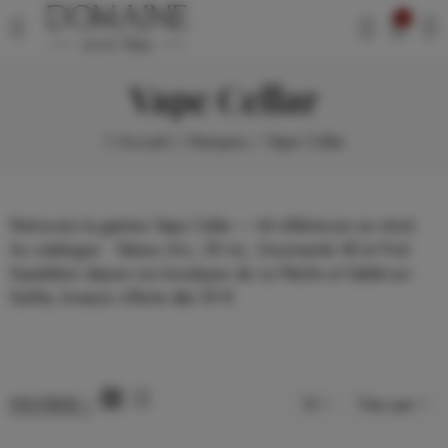
0
Vape Cellar
Accueil
Marques
Vape Cellar
Retrouvez la gamme Vape Cellar — 44 références en stock.
Au catalogue : Tabacs ALL, 50 mL, Gourmands All et Pod.
Expédition depuis nos boutiques de La Flèche et Sablé-sur-
Sarthe, livraison offerte dès 39 €.
12
Trier par
FILTRER