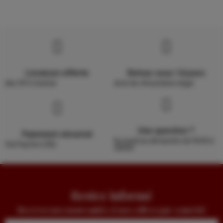
Livraison offerte
Retour sous 14 jours
dès 39 € d'achat
droit de rétractation légal
Une question ?
Paiement sécurisé
Du lundi au dimanche de 9h30 à
Via PayZen (CB)
20h00
Restez informé
Recevez nos nouveautés et nos offres par courriel