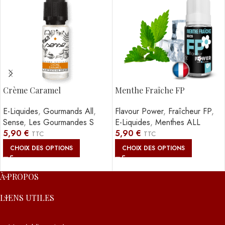
Crème Caramel
Menthe Fraîche FP
E-Liquides
,
Gourmands All
,
Flavour Power
,
Fraîcheur FP
,
Sense
,
Les Gourmandes S
E-Liquides
,
Menthes ALL
5,90
€
5,90
€
TTC
TTC
CHOIX DES OPTIONS
CHOIX DES OPTIONS
À PROPOS
LIENS UTILES