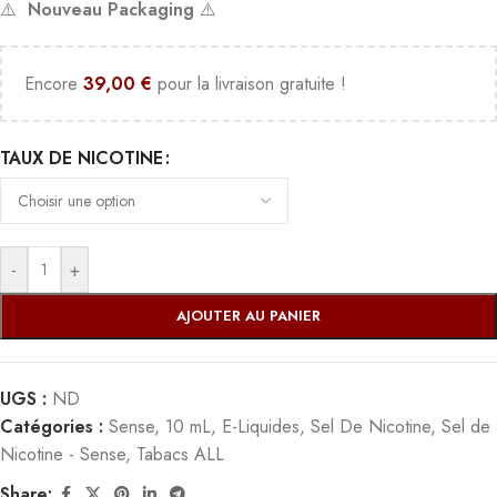
⚠️
Nouveau Packaging
⚠️
Encore
39,00
€
pour la livraison gratuite !
TAUX DE NICOTINE
-
+
AJOUTER AU PANIER
UGS :
ND
Catégories :
Sense
,
10 mL
,
E-Liquides
,
Sel De Nicotine
,
Sel de
Nicotine - Sense
,
Tabacs ALL
Share: