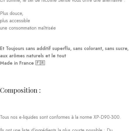
En somme, le sel de nicotine Sense vous offre une alternative :
Plus douce,
plus accessible
une consommation maîtrisée
Et Toujours sans additif superflu, sans colorant, sans sucre,
aux arômes naturels et le tout
Made in France 🇫🇷
Composition :
Tous nos e-liquides sont conformes à la norme XP-D90-300.
Ils ont une liste d’ingrédients la plus courte possible : Du