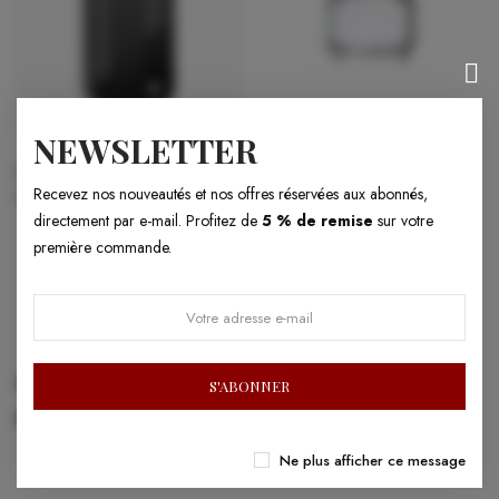
NEWSLETTER
Batterie CUB-X 1500 mAh - 6K
Verre 5.5ml Zeus ZX GeekVape
Recevez nos nouveautés et nos offres réservées aux abonnés,
9,90 €
3,90 €
directement par e-mail. Profitez de
5 % de remise
sur votre
première commande.
16 autres produits dans la même
S'ABONNER
catégorie :
Ne plus afficher ce message