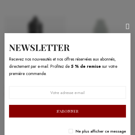
NEWSLETTER
Recevez nos nouveautés et nos offres réservées aux abonnés,
directement par e-mail. Profitez de
5 % de remise
sur votre
première commande.
Devil's Juice (50mL)
CITRON VERT 50/50
19,90 €
5,90 €
S'ABONNER
RUPTURE DE STOCK
Ne plus afficher ce message