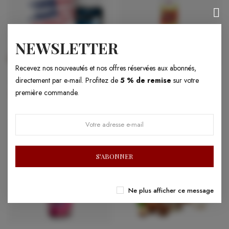
NEWSLETTER
Recevez nos nouveautés et nos offres réservées aux abonnés,
directement par e-mail. Profitez de
5 % de remise
sur votre
American Mix
Oasis de Fraîcheur - 50mL
première commande.
5,90 €
9,90 €
RUPTURE DE STOCK
S'ABONNER
Ne plus afficher ce message