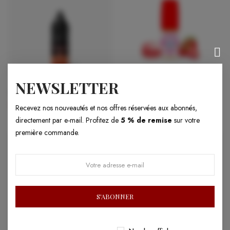
NEWSLETTER
Cerise — Eliquid France
Concentré Strawberry
Macaroon 30ml - Dinner Lady
5,90 €
Recevez nos nouveautés et nos offres réservées aux abonnés,
13,90 €
directement par e-mail. Profitez de
5 % de remise
sur votre
première commande.
S'ABONNER