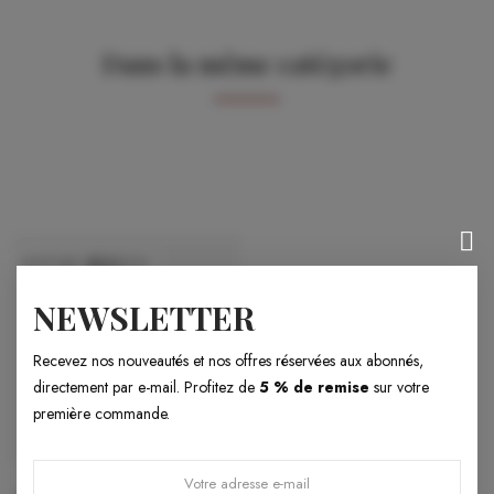
Dans la même catégorie
RUPTURE DE STOCK
NEWSLETTER
Recevez nos nouveautés et nos offres réservées aux abonnés,
directement par e-mail. Profitez de
5 % de remise
sur votre
première commande.