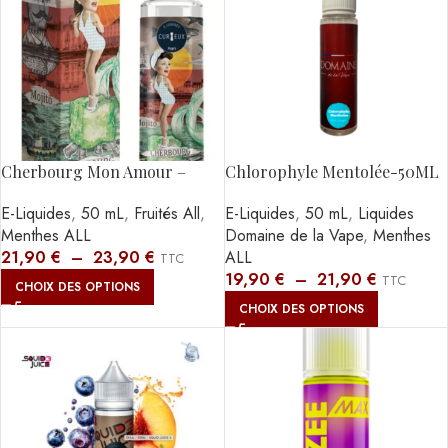
Cherbourg Mon Amour –
Chlorophyle Mentolée-50ML
50ml
E-Liquides
,
50 mL
,
Liquides
E-Liquides
,
50 mL
,
Fruités All
,
Domaine de la Vape
,
Menthes
Menthes ALL
ALL
21,90
€
–
23,90
€
TTC
19,90
€
–
21,90
€
TTC
CHOIX DES OPTIONS
CHOIX DES OPTIONS