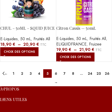
CHUL – 50ML – SQUID JUICE
Citron Cassis — 50mL
3
E-Liquides
,
50 mL
,
Fruités All
,
E-Liquides
,
50 mL
,
Fruités All
ELIQUIDFRANCE
,
Fruizee
18,90
€
–
20,90
€
TTC
19,90
€
–
21,90
€
TTC
CHOIX DES OPTIONS
CHOIX DES OPTIONS
←
1
2
3
4
5
6
7
8
…
24
25
26
→
À PROPOS
LIENS UTILES