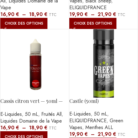
Vapes
,
Black Sheep
,
All
,
Liquides Domaine de la
ELIQUIDFRANCE
Vape
19,90
€
–
21,90
€
16,90
€
–
18,90
€
TTC
TTC
CHOIX DES OPTIONS
CHOIX DES OPTIONS
Cassis citron vert — 50ml —
Castle (50ml)
DDLV
E-Liquides
,
50 mL
,
E-Liquides
,
50 mL
,
Fruités All
,
ELIQUIDFRANCE
,
Green
Liquides Domaine de la Vape
Vapes
,
Menthes ALL
16,90
€
–
18,90
€
TTC
19,90
€
–
21,90
€
TTC
CHOIX DES OPTIONS