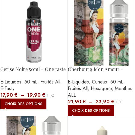
Cerise Noire 50ml – One taste
Cherbourg Mon Amour –
50ml
E-Liquides
,
50 mL
,
Fruités All
,
E-Liquides
,
Curieux
,
50 mL
,
E-Tasty
Fruités All
,
Hexagone
,
Menthes
17,90
€
–
19,90
€
ALL
TTC
21,90
€
–
23,90
€
TTC
CHOIX DES OPTIONS
CHOIX DES OPTIONS