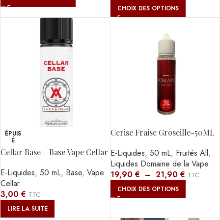
CHOIX DES OPTIONS
Cerise Fraise Groseille-50ML
ÉPUIS
É
Cellar Base – Base Vape Cellar
E-Liquides
,
50 mL
,
Fruités All
,
– 60ml
Liquides Domaine de la Vape
E-Liquides
,
50 mL
,
Base
,
Vape
19,90
€
–
21,90
€
TTC
Cellar
CHOIX DES OPTIONS
3,00
€
TTC
LIRE LA SUITE